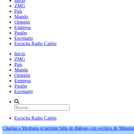
Inicio
ZMG
País
Mundo
Opinión
Empresa
Pasión
Escenario
Escucha Radio Cañón
Inicio
ZMG
País
Mundo
Opinión
Empresa
Pasión
Escenario
Escucha Radio Cañón
Citarían a Medrano si persiste falta de diálogo con vecinos de Mirador