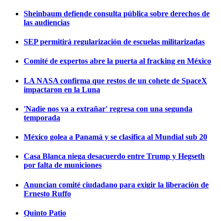
Sheinbaum defiende consulta pública sobre derechos de
las audiencias
SEP permitirá regularización de escuelas militarizadas
Comité de expertos abre la puerta al fracking en México
LA NASA confirma que restos de un cohete de SpaceX
impactaron en la Luna
'Nadie nos va a extrañar' regresa con una segunda
temporada
México golea a Panamá y se clasifica al Mundial sub 20
Casa Blanca niega desacuerdo entre Trump y Hegseth
por falta de municiones
Anuncian comité ciudadano para exigir la liberación de
Ernesto Ruffo
Quinto Patio