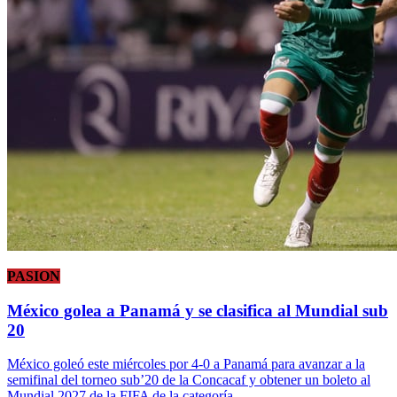
PASION
México golea a Panamá y se clasifica al Mundial sub
20
México goleó este miércoles por 4-0 a Panamá para avanzar a la
semifinal del torneo sub’20 de la Concacaf y obtener un boleto al
Mundial 2027 de la FIFA de la categoría