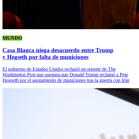
MUNDO
Casa Blanca niega desacuerdo entre Trump
y Hegseth por falta de municiones
El gobierno de Estados Unidos rechazó un reporte de The
Washington Post que asegura que Donald Trump reclamó a Pete
Hegseth por el agotamiento de municiones tras la guerra con Irán