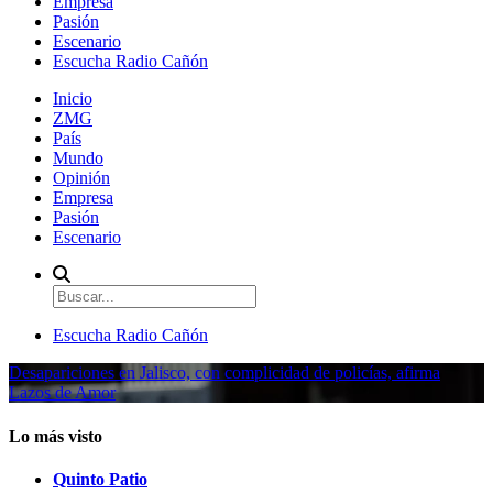
Empresa
Pasión
Escenario
Escucha Radio Cañón
Inicio
ZMG
País
Mundo
Opinión
Empresa
Pasión
Escenario
Escucha Radio Cañón
Desapariciones en Jalisco, con complicidad de policías, afirma
Lazos de Amor
Lo más visto
Quinto Patio