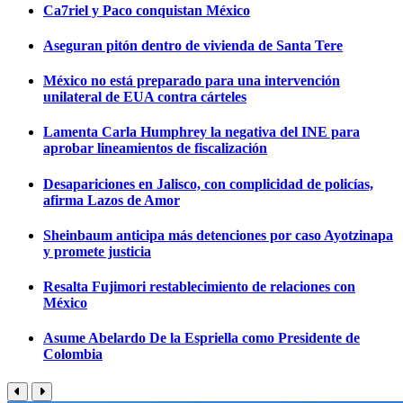
Ca7riel y Paco conquistan México
Aseguran pitón dentro de vivienda de Santa Tere
México no está preparado para una intervención
unilateral de EUA contra cárteles
Lamenta Carla Humphrey la negativa del INE para
aprobar lineamientos de fiscalización
Desapariciones en Jalisco, con complicidad de policías,
afirma Lazos de Amor
Sheinbaum anticipa más detenciones por caso Ayotzinapa
y promete justicia
Resalta Fujimori restablecimiento de relaciones con
México
Asume Abelardo De la Espriella como Presidente de
Colombia