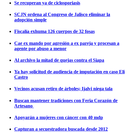
Se recuperan ya de ciclosporiasis
SCJN ordena al Congreso de Jalisco eliminar la
adopción simple
Fiscalía exhuma 126 cuerpos de 32 fosas
Cae ex mando por agresión a ex pareja y procesan a
agente por abuso a menor
Al archivo la mitad de quejas contra el Siapa
Ya hay solicitud de audiencia de imputación en caso Eli
Castro
Vecinos acusan retiro de árboles; Ijalvi niega tala
Buscan mantener tradiciones con Feria Corazón de
Artesano
Apoyarán a mujeres con cáncer con 40 mdp
Capturan a secuestradora buscada desde 2012