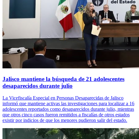
Jalisco mantiene la búsqueda de 21 adolescentes
desaparecidos durante julio
La Vicefiscalía Especial en Personas Desaparecidas de Jalisco
informó que mantiene activas las investigaciones para localizar a 16
adolescentes reportados como desaparecidos durante julio, mientras
que otros cinco casos fueron remitidos a fiscalías de otros estados
existir por indicios de que los menores pudieron salir del estado.