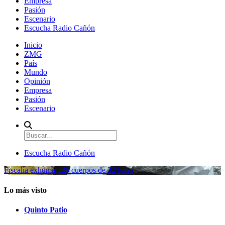
Empresa
Pasión
Escenario
Escucha Radio Cañón
Inicio
ZMG
País
Mundo
Opinión
Empresa
Pasión
Escenario
Escucha Radio Cañón
Fiscalía exhuma 126 cuerpos de 32 fosas
Lo más visto
Quinto Patio