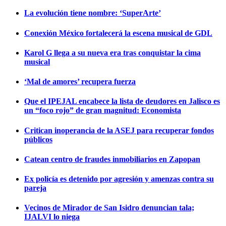
La evolución tiene nombre: ‘SuperArte’
Conexión México fortalecerá la escena musical de GDL
Karol G llega a su nueva era tras conquistar la cima
musical
‘Mal de amores’ recupera fuerza
Que el IPEJAL encabece la lista de deudores en Jalisco es
un “foco rojo” de gran magnitud: Economista
Critican inoperancia de la ASEJ para recuperar fondos
públicos
Catean centro de fraudes inmobiliarios en Zapopan
Ex policía es detenido por agresión y amenzas contra su
pareja
Vecinos de Mirador de San Isidro denuncian tala;
IJALVI lo niega