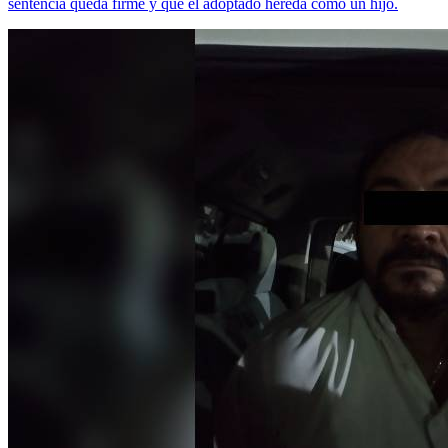
sentencia queda firme y que el adoptado hereda como un hijo.