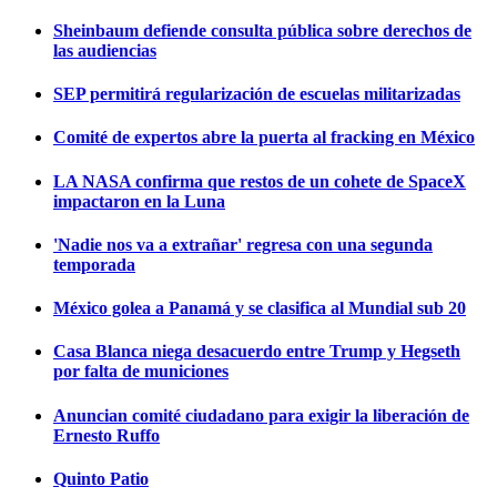
Sheinbaum defiende consulta pública sobre derechos de
las audiencias
SEP permitirá regularización de escuelas militarizadas
Comité de expertos abre la puerta al fracking en México
LA NASA confirma que restos de un cohete de SpaceX
impactaron en la Luna
'Nadie nos va a extrañar' regresa con una segunda
temporada
México golea a Panamá y se clasifica al Mundial sub 20
Casa Blanca niega desacuerdo entre Trump y Hegseth
por falta de municiones
Anuncian comité ciudadano para exigir la liberación de
Ernesto Ruffo
Quinto Patio