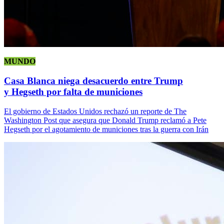
MUNDO
Casa Blanca niega desacuerdo entre Trump
y Hegseth por falta de municiones
El gobierno de Estados Unidos rechazó un reporte de The
Washington Post que asegura que Donald Trump reclamó a Pete
Hegseth por el agotamiento de municiones tras la guerra con Irán