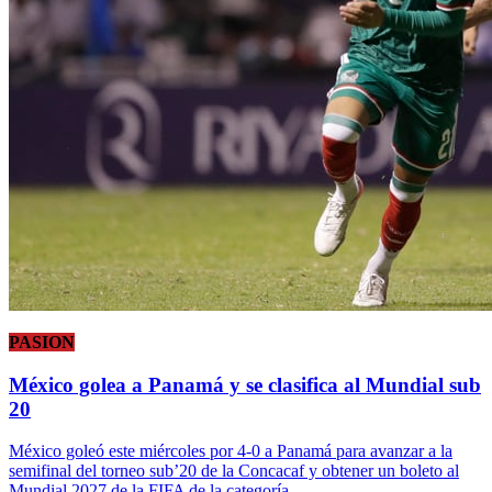
PASION
México golea a Panamá y se clasifica al Mundial sub
20
México goleó este miércoles por 4-0 a Panamá para avanzar a la
semifinal del torneo sub’20 de la Concacaf y obtener un boleto al
Mundial 2027 de la FIFA de la categoría