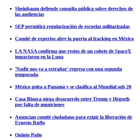
Sheinbaum defiende consulta pública sobre derechos de
las audiencias
SEP permitirá regularización de escuelas militarizadas
Comité de expertos abre la puerta al fracking en México
LA NASA confirma que restos de un cohete de SpaceX
impactaron en la Luna
'Nadie nos va a extrañar' regresa con una segunda
temporada
México golea a Panamá y se clasifica al Mundial sub 20
Casa Blanca niega desacuerdo entre Trump y Hegseth
por falta de municiones
Anuncian comité ciudadano para exigir la liberación de
Ernesto Ruffo
Quinto Patio