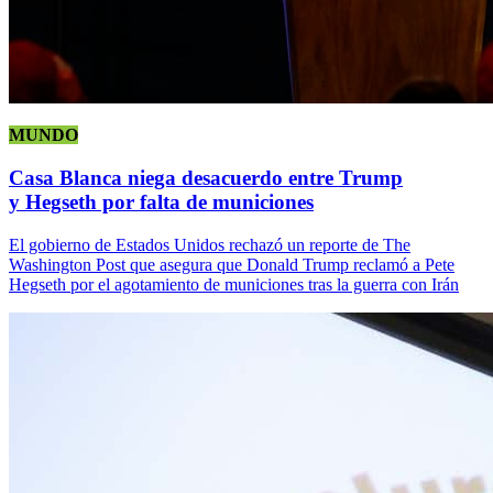
MUNDO
Casa Blanca niega desacuerdo entre Trump
y Hegseth por falta de municiones
El gobierno de Estados Unidos rechazó un reporte de The
Washington Post que asegura que Donald Trump reclamó a Pete
Hegseth por el agotamiento de municiones tras la guerra con Irán