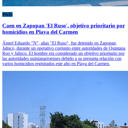
PAÍS
Caen en Zapopan 'El Ruso', objetivo prioritario por
homicidios en Playa del Carmen
Ángel Eduardo "N", alias "El Ruso", fue detenido en Zapopan,
Jalisco, durante un operativo conjunto entre autoridades de Quintana
Roo y Jalisco. El hombre era considerado un objetivo prioritario por
las autoridades quintanarroenses debido a su presunta relación con
varios homicidios registrados este año en Playa del Carmen.