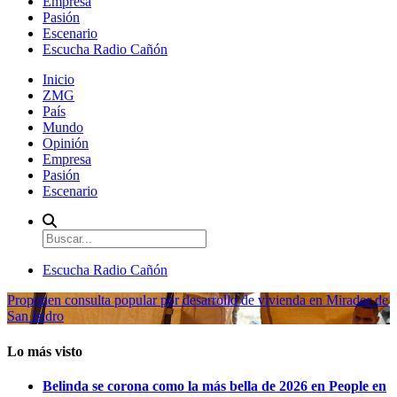
Empresa
Pasión
Escenario
Escucha Radio Cañón
Inicio
ZMG
País
Mundo
Opinión
Empresa
Pasión
Escenario
Escucha Radio Cañón
Proponen consulta popular por desarrollo de vivienda en Mirador de
San Isidro
Lo más visto
Belinda se corona como la más bella de 2026 en People en