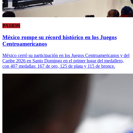
PASION
México rompe su récord histórico en los Juegos
Centroamericanos
México cerró su participación en los Juegos Centroamericanos y del
Caribe 2026 en Santo Domingo en el primer lugar del medallero,
con 407 medallas: 167 de oro, 125 de plata y 115 de bronce.