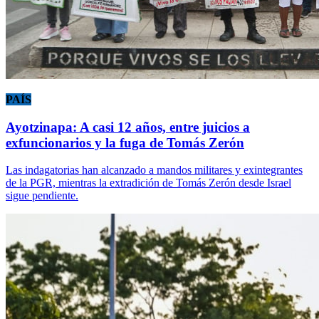
PAÍS
Ayotzinapa: A casi 12 años, entre juicios a
exfuncionarios y la fuga de Tomás Zerón
Las indagatorias han alcanzado a mandos militares y exintegrantes
de la PGR, mientras la extradición de Tomás Zerón desde Israel
sigue pendiente.