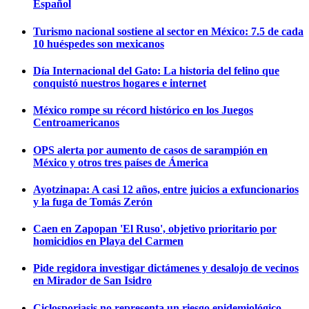
Español
Turismo nacional sostiene al sector en México: 7.5 de cada
10 huéspedes son mexicanos
Día Internacional del Gato: La historia del felino que
conquistó nuestros hogares e internet
México rompe su récord histórico en los Juegos
Centroamericanos
OPS alerta por aumento de casos de sarampión en
México y otros tres países de Ámerica
Ayotzinapa: A casi 12 años, entre juicios a exfuncionarios
y la fuga de Tomás Zerón
Caen en Zapopan 'El Ruso', objetivo prioritario por
homicidios en Playa del Carmen
Pide regidora investigar dictámenes y desalojo de vecinos
en Mirador de San Isidro
Ciclosporiasis no representa un riesgo epidemiológico