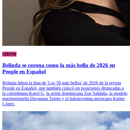
SHOW
Belinda se corona como la más bella de 2026 en
People en Español
Belinda lidera la lista de 'Los 50 más bellos' de 2026 de la revista
People en Español, que también colocó en posiciones destacadas a
la colombiana Karol G, la actriz dominicana Zoe Saldaña, la modelo
puertorriqueña Dayanara Torres y el baloncestista mexicano Karim
López.