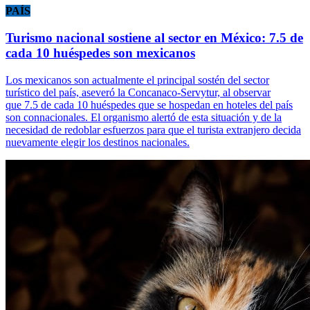
PAÍS
Turismo nacional sostiene al sector en México: 7.5 de
cada 10 huéspedes son mexicanos
Los mexicanos son actualmente el principal sostén del sector
turístico del país, aseveró la Concanaco-Servytur, al observar
que 7.5 de cada 10 huéspedes que se hospedan en hoteles del país
son connacionales. El organismo alertó de esta situación y de la
necesidad de redoblar esfuerzos para que el turista extranjero decida
nuevamente elegir los destinos nacionales.