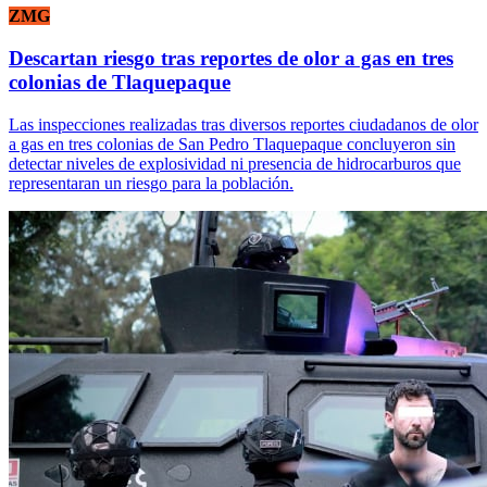
ZMG
Descartan riesgo tras reportes de olor a gas en tres
colonias de Tlaquepaque
Las inspecciones realizadas tras diversos reportes ciudadanos de olor
a gas en tres colonias de San Pedro Tlaquepaque concluyeron sin
detectar niveles de explosividad ni presencia de hidrocarburos que
representaran un riesgo para la población.