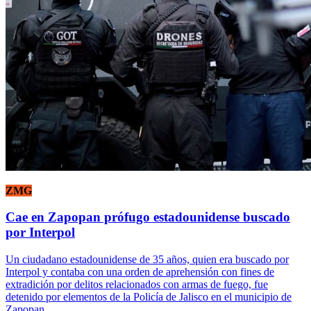
ZMG
Cae en Zapopan prófugo estadounidense buscado
por Interpol
Un ciudadano estadounidense de 35 años, quien era buscado por
Interpol y contaba con una orden de aprehensión con fines de
extradición por delitos relacionados con armas de fuego, fue
detenido por elementos de la Policía de Jalisco en el municipio de
Zapopan.