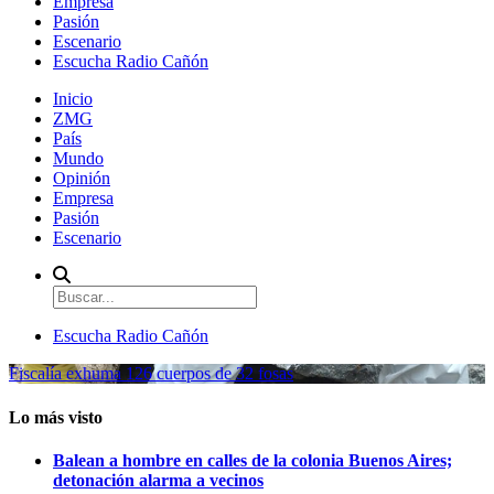
Empresa
Pasión
Escenario
Escucha Radio Cañón
Inicio
ZMG
País
Mundo
Opinión
Empresa
Pasión
Escenario
Escucha Radio Cañón
Fiscalía exhuma 126 cuerpos de 32 fosas
Lo más visto
Balean a hombre en calles de la colonia Buenos Aires;
detonación alarma a vecinos