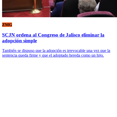
ZMG
SCJN ordena al Congreso de Jalisco eliminar la
adopción simple
También se dispuso que la adopción es irrevocable una vez que la
sentencia queda firme y que el adoptado hereda como un hijo.