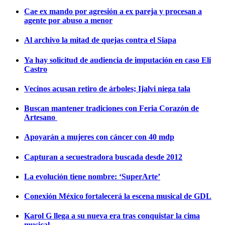
Cae ex mando por agresión a ex pareja y procesan a
agente por abuso a menor
Al archivo la mitad de quejas contra el Siapa
Ya hay solicitud de audiencia de imputación en caso Eli
Castro
Vecinos acusan retiro de árboles; Ijalvi niega tala
Buscan mantener tradiciones con Feria Corazón de
Artesano
Apoyarán a mujeres con cáncer con 40 mdp
Capturan a secuestradora buscada desde 2012
La evolución tiene nombre: ‘SuperArte’
Conexión México fortalecerá la escena musical de GDL
Karol G llega a su nueva era tras conquistar la cima
musical