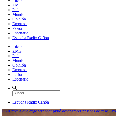
Inicio
ZMG
País
Mundo
Opinión
Empresa
Pasión
Escenario
Escucha Radio Cañón
Inicio
ZMG
País
Mundo
Opinión
Empresa
Pasión
Escenario
Escucha Radio Cañón
FGR revela que exgobernador pidió desaparecer pruebas de caso Ayo