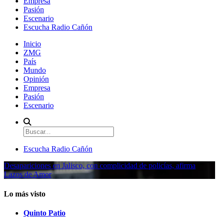
Empresa
Pasión
Escenario
Escucha Radio Cañón
Inicio
ZMG
País
Mundo
Opinión
Empresa
Pasión
Escenario
Escucha Radio Cañón
Desapariciones en Jalisco, con complicidad de policías, afirma
Lazos de Amor
Lo más visto
Quinto Patio