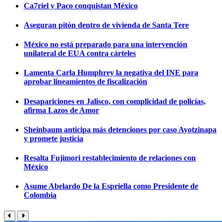
Ca7riel y Paco conquistan México
Aseguran pitón dentro de vivienda de Santa Tere
México no está preparado para una intervención
unilateral de EUA contra cárteles
Lamenta Carla Humphrey la negativa del INE para
aprobar lineamientos de fiscalización
Desapariciones en Jalisco, con complicidad de policías,
afirma Lazos de Amor
Sheinbaum anticipa más detenciones por caso Ayotzinapa
y promete justicia
Resalta Fujimori restablecimiento de relaciones con
México
Asume Abelardo De la Espriella como Presidente de
Colombia