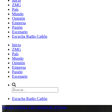
Inicio
ZMG
País
Mundo
Opinión
Empresa
Pasión
Escenario
Escucha Radio Cañón
Inicio
ZMG
País
Mundo
Opinión
Empresa
Pasión
Escenario
Escucha Radio Cañón
Fiscalía exhuma 126 cuerpos de 32 fosas