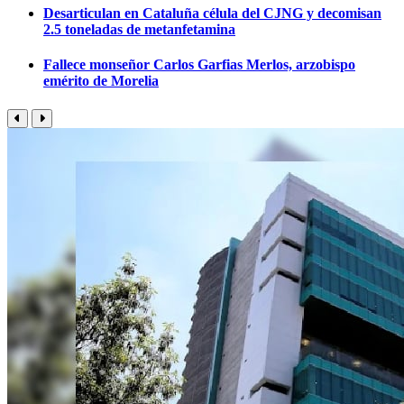
Desarticulan en Cataluña célula del CJNG y decomisan
2.5 toneladas de metanfetamina
Fallece monseñor Carlos Garfias Merlos, arzobispo
emérito de Morelia