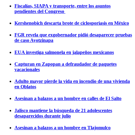
Fiscalías, SIAPA y transporte, entre los asuntos
pendientes del Congreso
Kershenobich descarta brote de ciclosporiasis en México
FGR revela que exgobernador pidió desaparecer pruebas
de caso Ayotzinapa
EUA investiga salmonela en jalapeños mexicanos
Capturan en Zapopan a defraudador de paquetes
vacacionales
Adulto mayor pierde la vida en incendio de una vivienda
en Oblatos
Asesinan a balazos a un hombre en calles de El Salto
Jalisco mantiene la búsqueda de 21 adolescentes
desaparecidos durante julio
Asesinan a balazos a un hombre en Tlajomulco