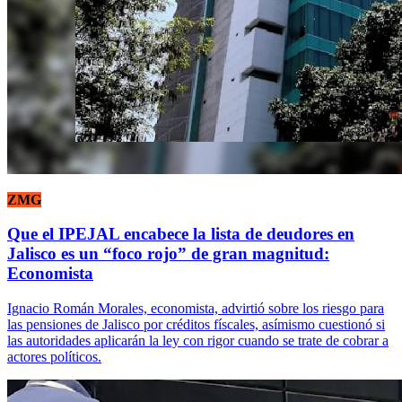
ZMG
Que el IPEJAL encabece la lista de deudores en
Jalisco es un “foco rojo” de gran magnitud:
Economista
Ignacio Román Morales, economista, advirtió sobre los riesgo para
las pensiones de Jalisco por créditos físcales, asímismo cuestionó si
las autoridades aplicarán la ley con rigor cuando se trate de cobrar a
actores políticos.