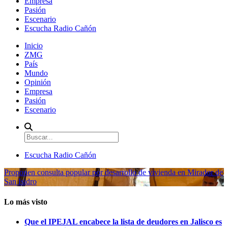
Empresa
Pasión
Escenario
Escucha Radio Cañón
Inicio
ZMG
País
Mundo
Opinión
Empresa
Pasión
Escenario
Escucha Radio Cañón
Proponen consulta popular por desarrollo de vivienda en Mirador de
San Isidro
Lo más visto
Que el IPEJAL encabece la lista de deudores en Jalisco es