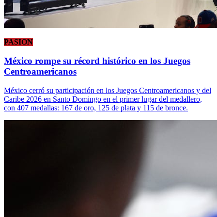
PASION
México rompe su récord histórico en los Juegos
Centroamericanos
México cerró su participación en los Juegos Centroamericanos y del
Caribe 2026 en Santo Domingo en el primer lugar del medallero,
con 407 medallas: 167 de oro, 125 de plata y 115 de bronce.