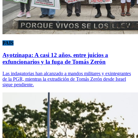
PAÍS
Ayotzinapa: A casi 12 años, entre juicios a
exfuncionarios y la fuga de Tomás Zerón
Las indagatorias han alcanzado a mandos militares y exintegrantes
de la PGR, mientras la extradición de Tomás Zerón desde Israel
sigue pendiente.