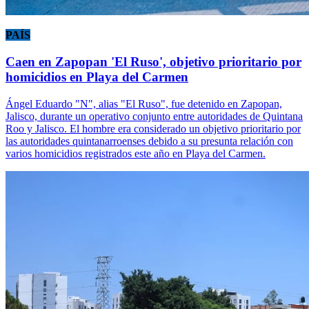
PAÍS
Caen en Zapopan 'El Ruso', objetivo prioritario por
homicidios en Playa del Carmen
Ángel Eduardo "N", alias "El Ruso", fue detenido en Zapopan,
Jalisco, durante un operativo conjunto entre autoridades de Quintana
Roo y Jalisco. El hombre era considerado un objetivo prioritario por
las autoridades quintanarroenses debido a su presunta relación con
varios homicidios registrados este año en Playa del Carmen.