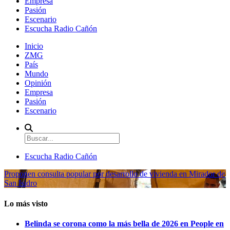
Empresa
Pasión
Escenario
Escucha Radio Cañón
Inicio
ZMG
País
Mundo
Opinión
Empresa
Pasión
Escenario
Escucha Radio Cañón
Proponen consulta popular por desarrollo de vivienda en Mirador de
San Isidro
Lo más visto
Belinda se corona como la más bella de 2026 en People en