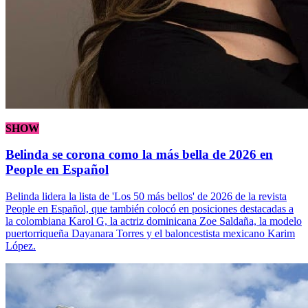
SHOW
Belinda se corona como la más bella de 2026 en
People en Español
Belinda lidera la lista de 'Los 50 más bellos' de 2026 de la revista
People en Español, que también colocó en posiciones destacadas a
la colombiana Karol G, la actriz dominicana Zoe Saldaña, la modelo
puertorriqueña Dayanara Torres y el baloncestista mexicano Karim
López.