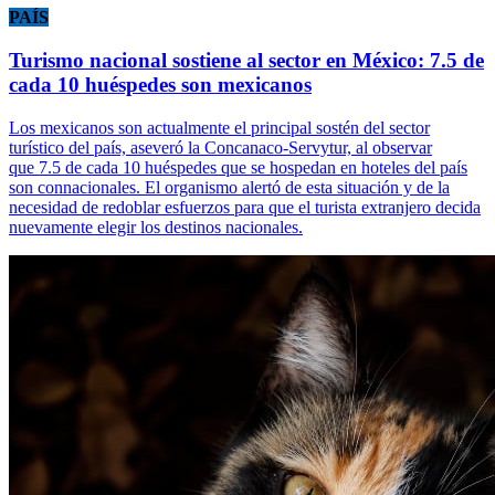
PAÍS
Turismo nacional sostiene al sector en México: 7.5 de
cada 10 huéspedes son mexicanos
Los mexicanos son actualmente el principal sostén del sector
turístico del país, aseveró la Concanaco-Servytur, al observar
que 7.5 de cada 10 huéspedes que se hospedan en hoteles del país
son connacionales. El organismo alertó de esta situación y de la
necesidad de redoblar esfuerzos para que el turista extranjero decida
nuevamente elegir los destinos nacionales.