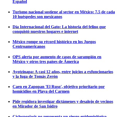
Español
Turismo nacional sostiene al sector en México: 7.5 de cada
10 huéspedes son mexicanos
Día Internacional del Gato: La historia del felino que
conquistó nuestros hogares e internet
México rompe su récord histórico en los Juegos
Centroamericanos
OPS alerta por aumento de casos de sarampión en
México y otros tres países de Ámerica
Ayotzinapa: A casi 12 años, entre juicios a exfuncionarios
y la fuga de Tomás Zerón
Caen en Zapopan 'El Ruso', objetivo prioritario por
homicidios en Playa del Carmen
Pide regidora investigar dictámenes y desalojo de vecinos
en Mirador de San Isidro
Ciclosporiasis no representa un riesgo epidemiológico