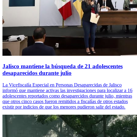
Jalisco mantiene la búsqueda de 21 adolescentes
desaparecidos durante julio
La Vicefiscalía Especial en Personas Desaparecidas de Jalisco
informó que mantiene activas las investigaciones para localizar a 16
adolescentes reportados como desaparecidos durante julio, mientras
que otros cinco casos fueron remitidos a fiscalías de otros estados
existir por indicios de que los menores pudieron salir del estado.