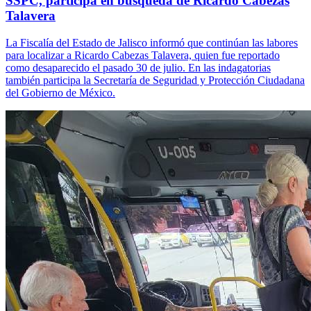
SSPC, participa en búsqueda de Ricardo Cabezas
Talavera
La Fiscalía del Estado de Jalisco informó que continúan las labores
para localizar a Ricardo Cabezas Talavera, quien fue reportado
como desaparecido el pasado 30 de julio. En las indagatorias
también participa la Secretaría de Seguridad y Protección Ciudadana
del Gobierno de México.