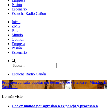
Empresa
Pasión
Escenario
Escucha Radio Cañón
Inicio
ZMG
País
Mundo
Opinión
Empresa
Pasión
Escenario
Escucha Radio Cañón
Proponen consulta popular por desarrollo de vivienda en Mirador de
San Isidro
Lo más visto
Cae ex mando por agresión a ex pareja y procesan a