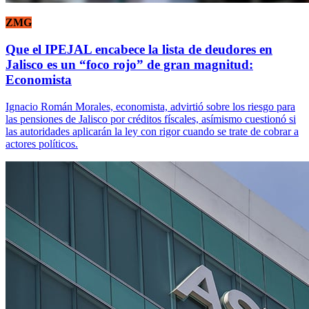
ZMG
Que el IPEJAL encabece la lista de deudores en
Jalisco es un “foco rojo” de gran magnitud:
Economista
Ignacio Román Morales, economista, advirtió sobre los riesgo para
las pensiones de Jalisco por créditos físcales, asímismo cuestionó si
las autoridades aplicarán la ley con rigor cuando se trate de cobrar a
actores políticos.