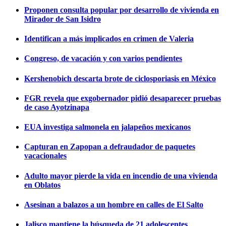
Proponen consulta popular por desarrollo de vivienda en
Mirador de San Isidro
Identifican a más implicados en crimen de Valeria
Congreso, de vacación y con varios pendientes
Kershenobich descarta brote de ciclosporiasis en México
FGR revela que exgobernador pidió desaparecer pruebas
de caso Ayotzinapa
EUA investiga salmonela en jalapeños mexicanos
Capturan en Zapopan a defraudador de paquetes
vacacionales
Adulto mayor pierde la vida en incendio de una vivienda
en Oblatos
Asesinan a balazos a un hombre en calles de El Salto
Jalisco mantiene la búsqueda de 21 adolescentes