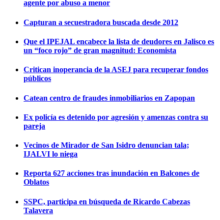
agente por abuso a menor
Capturan a secuestradora buscada desde 2012
Que el IPEJAL encabece la lista de deudores en Jalisco es
un “foco rojo” de gran magnitud: Economista
Critican inoperancia de la ASEJ para recuperar fondos
públicos
Catean centro de fraudes inmobiliarios en Zapopan
Ex policía es detenido por agresión y amenzas contra su
pareja
Vecinos de Mirador de San Isidro denuncian tala;
IJALVI lo niega
Reporta 627 acciones tras inundación en Balcones de
Oblatos
SSPC, participa en búsqueda de Ricardo Cabezas
Talavera