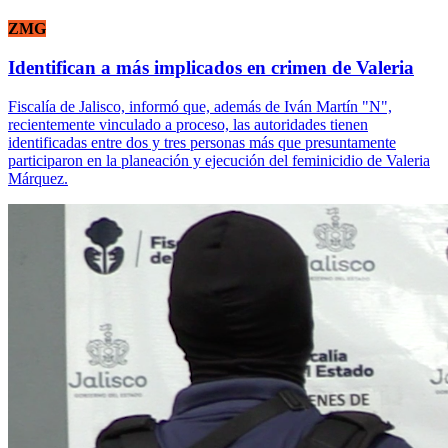
ZMG
Identifican a más implicados en crimen de Valeria
Fiscalía de Jalisco, informó que, además de Iván Martín "N",
recientemente vinculado a proceso, las autoridades tienen
identificadas entre dos y tres personas más que presuntamente
participaron en la planeación y ejecución del feminicidio de Valeria
Márquez.