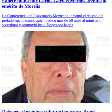
Fallece monseñor Carlos Garfias Merlos, arzobispo
emérito de Morelia
La Conferencia del Episcopado Mexicano informó el deceso del
prelado michoacano, quien dedicó más de 50 años al ministerio
sacerdotal y promovió los diálogos por la paz
Detienen al exgobernador de Guerrero, Ángel