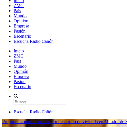
Inicio
ZMG
País
Mundo
Opinión
Empresa
Pasión
Escenario
Escucha Radio Cañón
Inicio
ZMG
País
Mundo
Opinión
Empresa
Pasión
Escenario
Escucha Radio Cañón
Proponen consulta popular por desarrollo de vivienda en Mirador de S