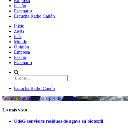
Empresa
Pasión
Escenario
Escucha Radio Cañón
Inicio
ZMG
País
Mundo
Opinión
Empresa
Pasión
Escenario
Escucha Radio Cañón
Fiscalía exhuma 126 cuerpos de 32 fosas
Lo más visto
UdeG convierte residuos de agave en biotextil