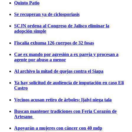
Quinto Patio
Se recuperan ya de ciclosporiasis
SCJN ordena al Congreso de Jalisco eliminar la
adopción simple
Fiscalía exhuma 126 cuerpos de 32 fosas
Cae ex mando por agresión a ex pareja y procesan a
agente por abuso a menor
Al archivo la mitad de quejas contra el Siapa
Ya hay solicitud de audiencia de imputación en caso Eli
Castro
Vecinos acusan retiro de árboles; Ijalvi niega tala
Buscan mantener tradiciones con Feria Corazón de
Artesano
Apoyarán a mujeres con cáncer con 40 mdp