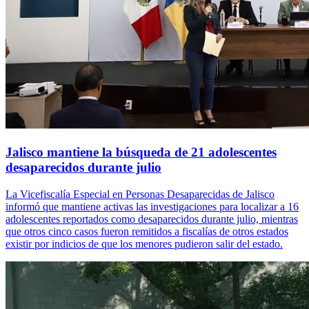
Jalisco mantiene la búsqueda de 21 adolescentes
desaparecidos durante julio
La Vicefiscalía Especial en Personas Desaparecidas de Jalisco
informó que mantiene activas las investigaciones para localizar a 16
adolescentes reportados como desaparecidos durante julio, mientras
que otros cinco casos fueron remitidos a fiscalías de otros estados
existir por indicios de que los menores pudieron salir del estado.