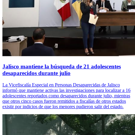
Jalisco mantiene la búsqueda de 21 adolescentes
desaparecidos durante julio
La Vicefiscalía Especial en Personas Desaparecidas de Jalisco
informó que mantiene activas las investigaciones para localizar a 16
adolescentes reportados como desaparecidos durante julio, mientras
que otros cinco casos fueron remitidos a fiscalías de otros estados
existir por indicios de que los menores pudieron salir del estado.