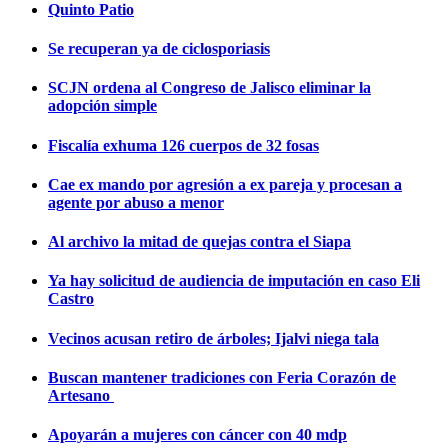
Quinto Patio
Se recuperan ya de ciclosporiasis
SCJN ordena al Congreso de Jalisco eliminar la
adopción simple
Fiscalía exhuma 126 cuerpos de 32 fosas
Cae ex mando por agresión a ex pareja y procesan a
agente por abuso a menor
Al archivo la mitad de quejas contra el Siapa
Ya hay solicitud de audiencia de imputación en caso Eli
Castro
Vecinos acusan retiro de árboles; Ijalvi niega tala
Buscan mantener tradiciones con Feria Corazón de
Artesano
Apoyarán a mujeres con cáncer con 40 mdp