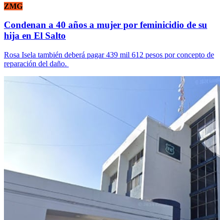
ZMG
Condenan a 40 años a mujer por feminicidio de su
hija en El Salto
Rosa Isela también deberá pagar 439 mil 612 pesos por concepto de
reparación del daño.