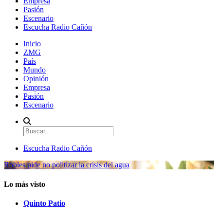
Empresa
Pasión
Escenario
Escucha Radio Cañón
Inicio
ZMG
País
Mundo
Opinión
Empresa
Pasión
Escenario
Escucha Radio Cañón
Robles pide no politizar la crisis del agua
Lo más visto
Quinto Patio