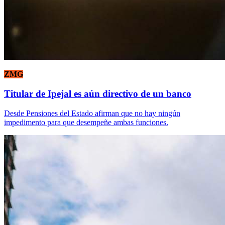
ZMG
Titular de Ipejal es aún directivo de un banco
Desde Pensiones del Estado afirman que no hay ningún
impedimento para que desempeñe ambas funciones.