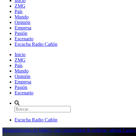
Inicio
ZMG
País
Mundo
Opinión
Empresa
Pasión
Escenario
Escucha Radio Cañón
Inicio
ZMG
País
Mundo
Opinión
Empresa
Pasión
Escenario
Escucha Radio Cañón
Desapariciones en Jalisco, con complicidad de policías, afirma Lazo