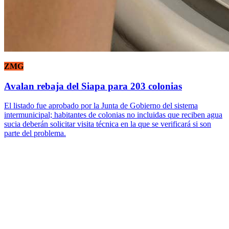
ZMG
Avalan rebaja del Siapa para 203 colonias
El listado fue aprobado por la Junta de Gobierno del sistema
intermunicipal; habitantes de colonias no incluidas que reciben agua
sucia deberán solicitar visita técnica en la que se verificará si son
parte del problema.