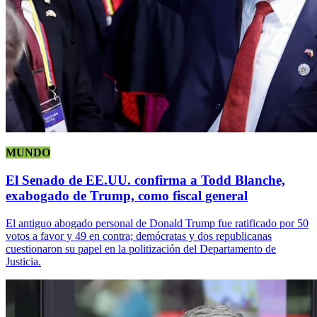
MUNDO
El Senado de EE.UU. confirma a Todd Blanche,
exabogado de Trump, como fiscal general
El antiguo abogado personal de Donald Trump fue ratificado por 50
votos a favor y 49 en contra; demócratas y dos republicanas
cuestionaron su papel en la politización del Departamento de
Justicia.