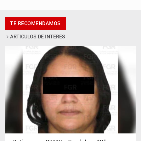
Procesan a el “R1”, presunto líder criminal en Jalisco y
Michoacán
TE RECOMENDAMOS
ARTÍCULOS DE INTERÉS
Cae en Zapopan prófugo estadounidense buscado por
Interpol