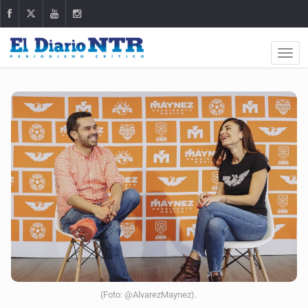
(Foto: @AlvarezMaynez).