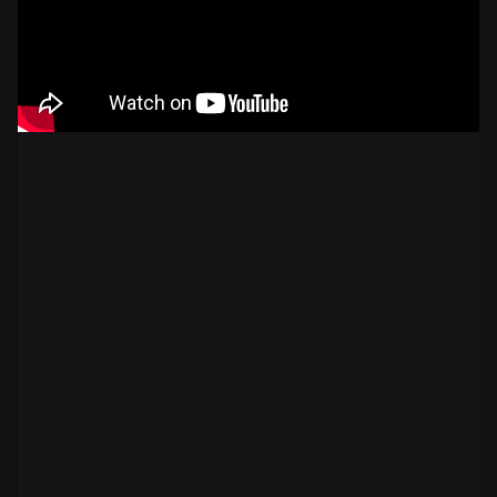
Jalisco lidera entre sancionados por EU
Exigen con protesta atender desaparición de menores