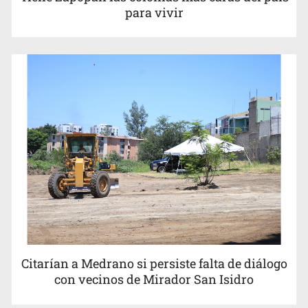
para vivir
Procesan a el “R1”, presunto líder criminal en Jalisco y
Michoacán
Cae en Zapopan prófugo estadounidense buscado por
Interpol
Citarían a Medrano si persiste falta de diálogo
con vecinos de Mirador San Isidro