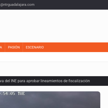
o@ntrguadalajara.com
A
PASIÓN
ESCENARIO
a del INE para aprobar lineamientos de fiscalización
plicidad de policías, afirma Lazos de Amor
domicilio en Santa Teresita