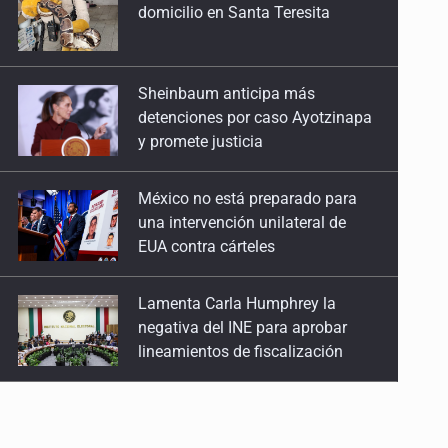
detenciones por caso Ayotzinapa
y promete justicia
México no está preparado para
una intervención unilateral de
EUA contra cárteles
Lamenta Carla Humphrey la
negativa del INE para aprobar
lineamientos de fiscalización
Resalta Fujimori restablecimiento
de relaciones con México
Asume Abelardo De la Espriella
como Presidente de Colombia