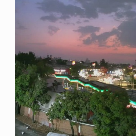
Sheinbaum anticipa más detencione
Resalta Fujimori restablecimiento 
Asume Abelardo De la Espriella c
Policías bajo la mira: La CEDHJ d
Procesan a el “R1”, presunto líder 
Detienen a tres miembros de red tr
México no está preparado para una 