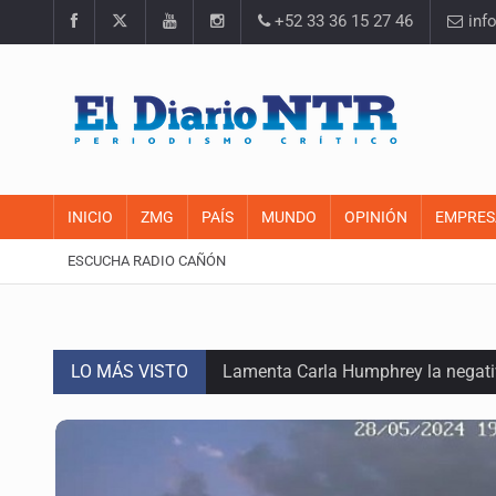
+52 33 36 15 27 46
inf
INICIO
ZMG
PAÍS
MUNDO
OPINIÓN
EMPRES
ESCUCHA RADIO CAÑÓN
LO MÁS VISTO
Lamenta Carla Humphrey la negativ
Desapariciones en Jalisco, con com
Sorprende serpiente a mujer en su 