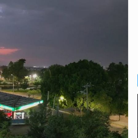
s por caso Ayotzinapa y promete justicia
de relaciones con México
omo Presidente de Colombia
ocumenta su implicación en desapariciones forzadas
criminal en Jalisco y Michoacán
ansnacional de tráfico de personas
intervención unilateral de EUA contra cárteles