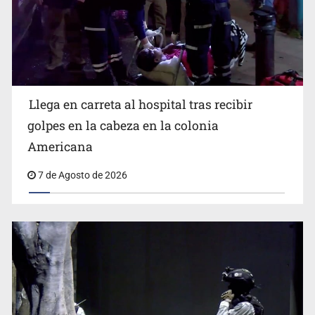
Llega en carreta al hospital tras recibir
Balean a hombre en calles de la colonia Buenos Aires;
detonación alarma a vecinos
golpes en la cabeza en la colonia
Americana
7 de Agosto de 2026