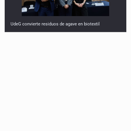
UdeG convierte residuos de agave en biotextil
Fiscalía exhuma 126 cuerpos de 32 fosas