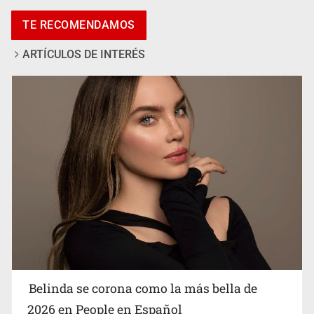
Pide regidora investigar dictámenes y desalojo de
TE RECOMENDAMOS
vecinos en Mirador de San Isidro
ARTÍCULOS DE INTERÉS
Ciclosporiasis no representa un riesgo epidemiológico
masivo
Belinda se corona como la más bella de
2026 en People en Español