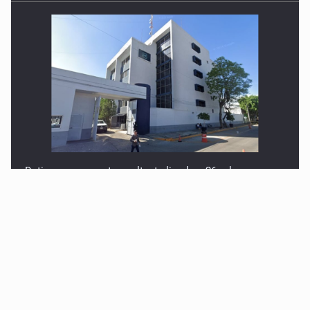
Detienen a presunto asaltante ligado a 26 robos en
AMG