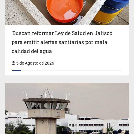
Buscan reformar Ley de Salud en Jalisco
Citarían a Medrano si persiste falta de diálogo con
para emitir alertas sanitarias por mala
vecinos de Mirador San Isidro
calidad del agua
5 de Agosto de 2026