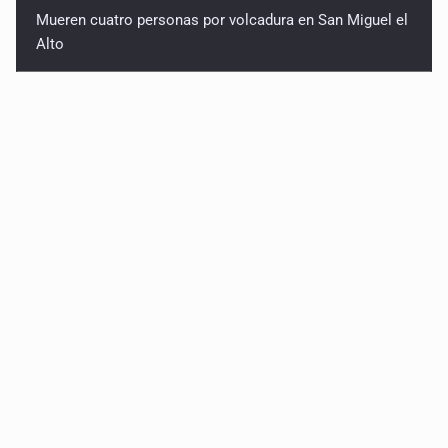
Mueren cuatro personas por volcadura en San Miguel el
Alto
Localizan sin vida a adolescente en la Barranca de
Oblatos