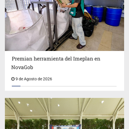
Premian herramienta del Imeplan en
Lo vinculan por amenazas contra su esposa en Vallarta
NovaGob
9 de Agosto de 2026