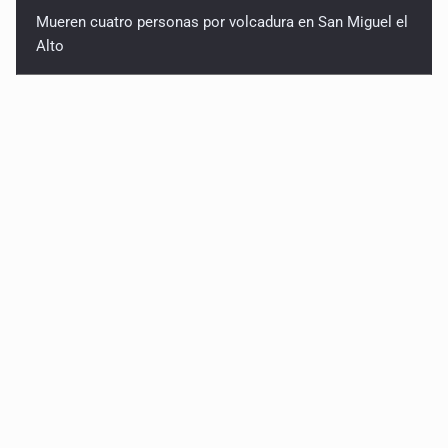
Mueren cuatro personas por volcadura en San Miguel el
Alto
Localizan sin vida a adolescente en la Barranca de
Oblatos