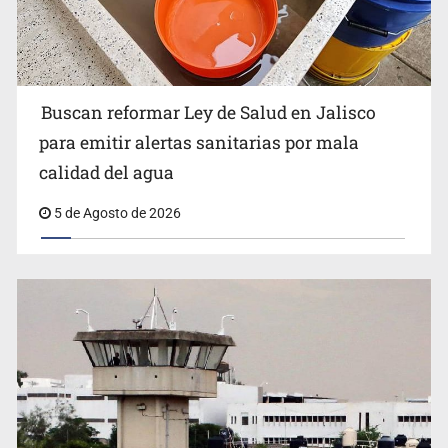
Buscan reformar Ley de Salud en Jalisco
Citarían a Medrano si persiste falta de diálogo con
para emitir alertas sanitarias por mala
vecinos de Mirador San Isidro
calidad del agua
5 de Agosto de 2026