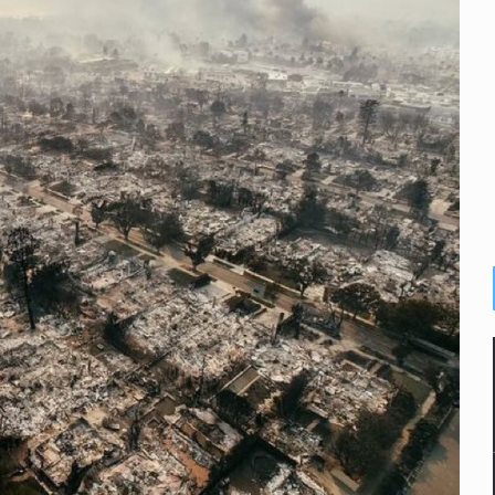
peón NBA, a los 86 años
 para Gaza
 arsenal durante operativo en Mazatlán
ora, figura de la lucha libre femenil
re del Paso de Cortés por “Paso de los Pueblos Indígenas”
 del algoritmo”
inicidio de su hija en El Salto