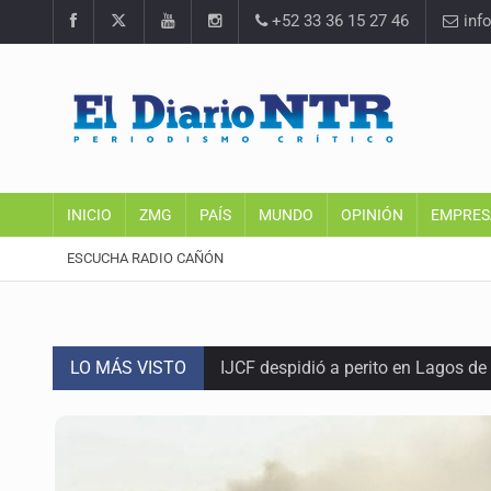
+52 33 36 15 27 46
inf
INICIO
ZMG
PAÍS
MUNDO
OPINIÓN
EMPRES
ESCUCHA RADIO CAÑÓN
LO MÁS VISTO
IJCF despidió a perito en Lagos d
México sub 20 es campeón tras der
Detienen a presunto asaltante lig