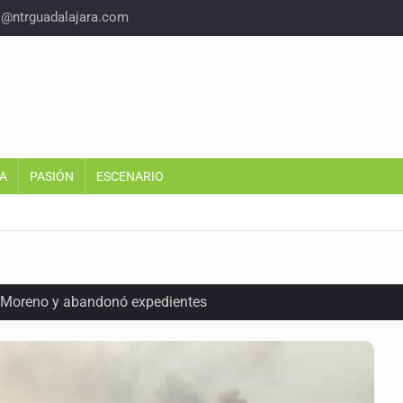
o@ntrguadalajara.com
A
PASIÓN
ESCENARIO
e Moreno y abandonó expedientes
rotar 2-0 a Estados Unidos en el Azteca
ado a 26 robos en AMG