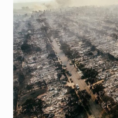
Fallece Don Nelson, quíntuple cam
Netanyahu rechaza plan de Trump
Detienen a 28 personas y aseguran
Muere a los 48 años Diana La Cazad
Sheinbaum propone cambiar el nomb
Claudia Marcucetti llama a “salirse
Condenan a 40 años a mujer por fem