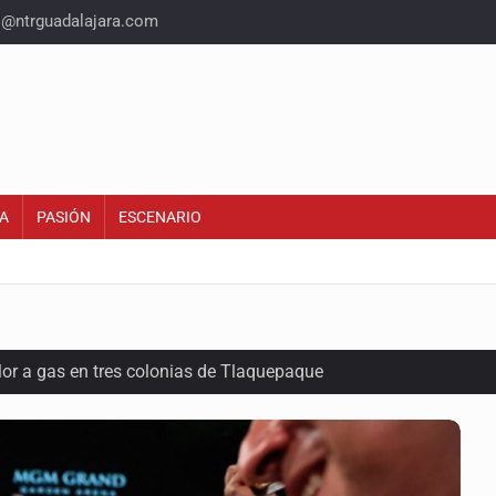
o@ntrguadalajara.com
A
PASIÓN
ESCENARIO
olor a gas en tres colonias de Tlaquepaque
dense buscado por Interpol
n biotextil