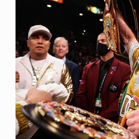
Quinto Patio
Se recuperan ya de ciclosporiasis
SCJN ordena al Congreso de Jalisc
Fiscalía exhuma 126 cuerpos de 3
Al archivo la mitad de quejas contr
Ya hay solicitud de audiencia de i
Motociclista fue perseguido y ases