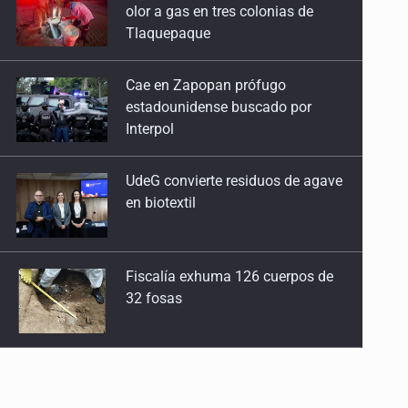
estadounidense buscado por
Interpol
UdeG convierte residuos de agave
en biotextil
Fiscalía exhuma 126 cuerpos de
32 fosas
Se recuperan ya de ciclosporiasis
SCJN ordena al Congreso de
Jalisco eliminar la