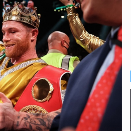
o eliminar la adopción simple
2 fosas
a el Siapa
mputación en caso Eli Castro
inado frente a un templo en Guadalajara