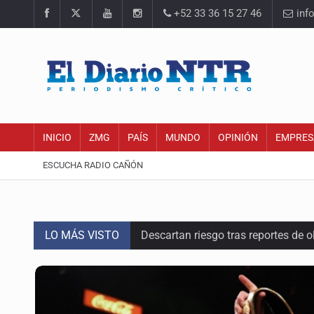
+52 33 36 15 27 46
inf
INICIO
ZMG
PAÍS
MUNDO
OPINIÓN
EMPRES
ESCUCHA RADIO CAÑÓN
LO MÁS VISTO
Descartan riesgo tras reportes de 
Cae en Zapopan prófugo estadouni
UdeG convierte residuos de agave e