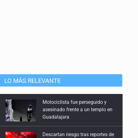
LO MÁS RELEVANTE
Descartan riesgo tras reportes de
olor a gas en tres colonias de
Tlaquepaque
Cae en Zapopan prófugo