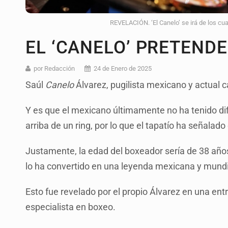
REVELACIÓN. ‘El Canelo’ se irá de los cua
EL ‘CANELO’ PRETENDE
por Redacción
24 de Enero de 2025
Saúl
Canelo
Álvarez, pugilista mexicano y actual c
Y es que el mexicano últimamente no ha tenido difi
arriba de un ring, por lo que el tapatío ha señalad
Justamente, la edad del boxeador sería de 38 años
lo ha convertido en una leyenda mexicana y mundi
Esto fue revelado por el propio Álvarez en una ent
especialista en boxeo.