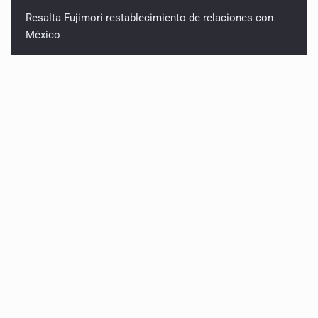
Resalta Fujimori restablecimiento de relaciones con
México
Asume Abelardo De la Espriella como Presidente de
Colombia