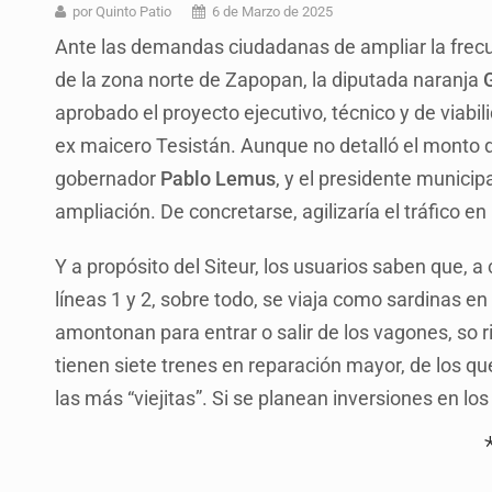
Vecinos de Mirador de San Isidro d
por Quinto Patio
6 de Marzo de 2025
Ante las demandas ciudadanas de ampliar la frecue
Reporta 627 acciones tras inundac
de la zona norte de Zapopan, la diputada naranja
Fiscalía continúa búsqueda de Ric
aprobado el proyecto ejecutivo, técnico y de viabil
Proponen consulta popular por desa
ex maicero Tesistán. Aunque no detalló el monto de 
gobernador
Pablo Lemus
, y el presidente municip
Buscan a otros tres por feminicidi
ampliación. De concretarse, agilizaría el tráfico en
Fiscalías, SIAPA y transporte, ent
Y a propósito del Siteur, los usuarios saben que, a 
Que el IPEJAL encabece la lista de
líneas 1 y 2, sobre todo, se viaja como sardinas e
amontonan para entrar o salir de los vagones, so r
tienen siete trenes en reparación mayor, de los que
las más “viejitas”. Si se planean inversiones en los