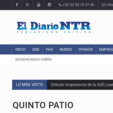
+52 33 36 15 27 46
inf
INICIO
ZMG
PAÍS
MUNDO
OPINIÓN
EMPRES
ESCUCHA RADIO CAÑÓN
LO MÁS VISTO
Critican inoperancia de la ASEJ pa
Catean centro de operaciones de f
QUINTO PATIO
Ex policía es detenido por agresió