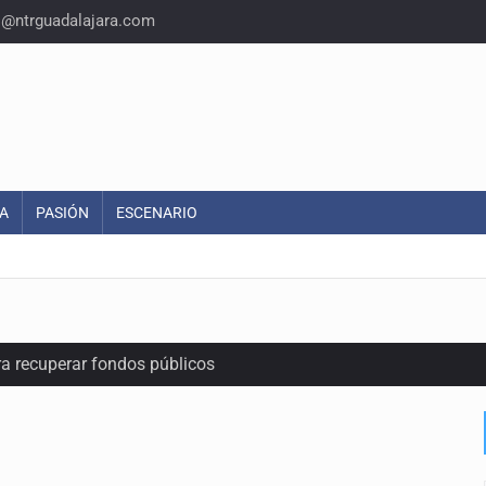
o@ntrguadalajara.com
A
PASIÓN
ESCENARIO
ra recuperar fondos públicos
raude inmobiliario en Zapopan
n y amenzas contra su pareja