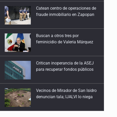
Buscan a otros tres por
25 de Julio de 2026
feminicidio de Valeria Márquez
Quinto Patio
24 de Julio de 2026
Critican inoperancia de la ASEJ
para recuperar fondos públicos
Quinto Patio
23 de Julio de 2026
Vecinos de Mirador de San Isidro
Quinto Patio
denuncian tala; IJALVI lo niega
22 de Julio de 2026
Quinto Patio
EUA investiga salmonela en
21 de Julio de 2026
jalapeños mexicanos
Quinto Patio
20 de Julio de 2026
Proponen consulta popular por