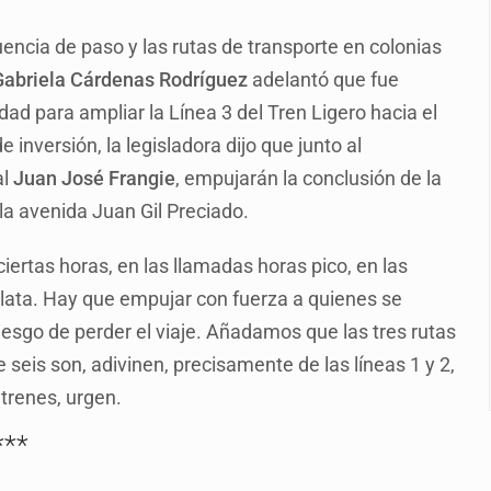
enuncian tala; IJALVI lo niega
ncia de paso y las rutas de transporte en colonias
ión en Balcones de Oblatos
Gabriela Cárdenas Rodríguez
adelantó que fue
ardo Cabezas Talavera
idad para ampliar la Línea 3 del Tren Ligero hacia el
rrollo de vivienda en Mirador de San Isidro
inversión, la legisladora dijo que junto al
al
Juan José Frangie
, empujarán la conclusión de la
o de Valeria Márquez
 la avenida Juan Gil Preciado.
re los asuntos pendientes del Congreso
ciertas horas, en las llamadas horas pico, en las
 deudores en Jalisco es un “foco rojo” de gran magnitud: Econo
n lata. Hay que empujar con fuerza a quienes se
iesgo de perder el viaje. Añadamos que las tres rutas
 seis son, adivinen, precisamente de las líneas 1 y 2,
 trenes, urgen.
***