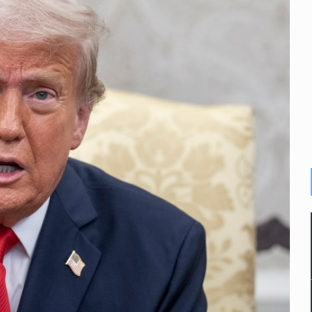
n y amenzas contra su pareja
enuncian tala; IJALVI lo niega
ión en Balcones de Oblatos
icardo Cabezas Talavera
rrollo de vivienda en Mirador de San Isidro
imen de Valeria
a desde 2012