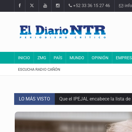
+52 33 36 15 27 46
inf
INICIO
ZMG
PAÍS
MUNDO
OPINIÓN
EMPRES
ESCUCHA RADIO CAÑÓN
LO MÁS VISTO
Que el IPEJAL encabece la lista de
Critican inoperancia de la ASEJ pa
Catean centro de fraudes inmobili