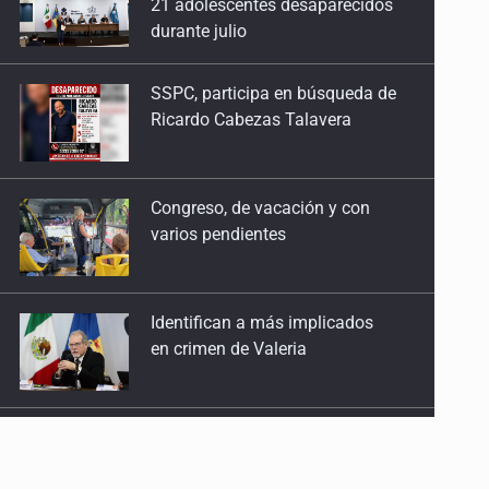
Ricardo Cabezas Talavera
Congreso, de vacación y con
varios pendientes
Identifican a más implicados
en crimen de Valeria
Capturan en Zapopan a
defraudador de paquetes
vacacionales
Capturan a secuestradora
buscada desde 2012