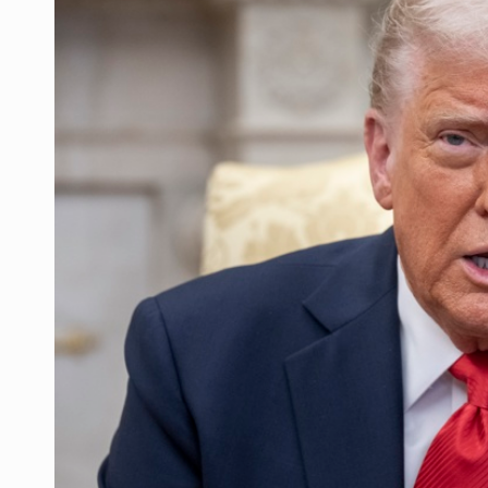
Ex policía es detenido por agresió
Vecinos de Mirador de San Isidro d
Reporta 627 acciones tras inundac
SSPC, participa en búsqueda de R
Proponen consulta popular por desa
Identifican a más implicados en cr
Capturan a secuestradora buscad