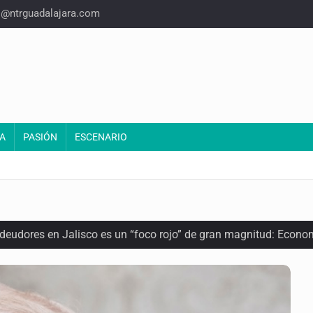
o@ntrguadalajara.com
A
PASIÓN
ESCENARIO
 deudores en Jalisco es un “foco rojo” de gran magnitud: Econo
ra recuperar fondos públicos
arios en Zapopan