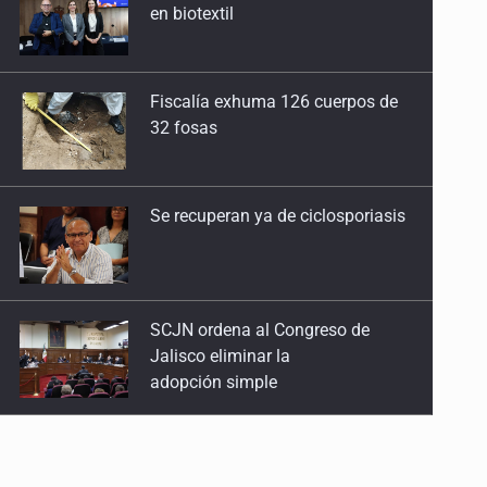
32 fosas
Se recuperan ya de ciclosporiasis
SCJN ordena al Congreso de
Jalisco eliminar la
adopción simple
Cae ex mando por agresión a ex
pareja y procesan a agente por
abuso a menor
Jalisco mantiene la búsqueda de
21 adolescentes desaparecidos