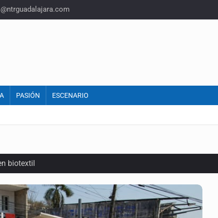
o@ntrguadalajara.com
A
PASIÓN
ESCENARIO
n biotextil