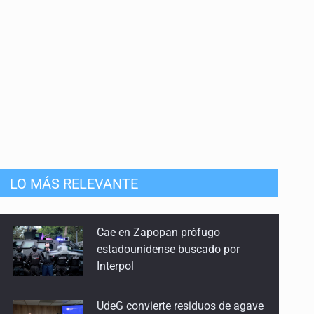
LO MÁS RELEVANTE
UdeG convierte residuos de agave
en biotextil
Fiscalía exhuma 126 cuerpos de