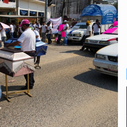
o eliminar la adopción simple
2 fosas
a el Siapa
mputación en caso Eli Castro
alvi niega tala
Feria Corazón de Artesano
dense buscado por Interpol