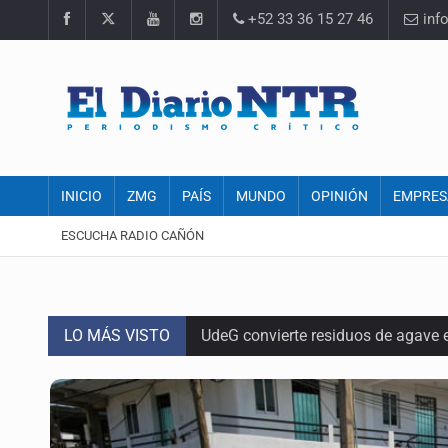
+52 33 36 15 27 46
inf
INICIO
ZMG
PAÍS
MUNDO
OPINIÓN
EMPRES
ESCUCHA RADIO CAÑÓN
LO MÁS VISTO
UdeG convierte residuos de agave e
Quinto Patio
Se recuperan ya de ciclosporiasis