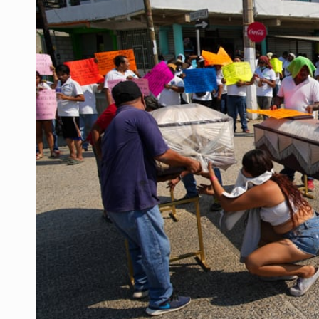
SCJN ordena al Congreso de Jalisc
Fiscalía exhuma 126 cuerpos de 3
Al archivo la mitad de quejas contr
Ya hay solicitud de audiencia de i
Vecinos acusan retiro de árboles; Ij
Buscan mantener tradiciones con 
Cae en Zapopan prófugo estadouni