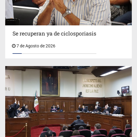
Se recuperan ya de ciclosporiasis
UdeG convierte residuos de agave en biotextil
7 de Agosto de 2026