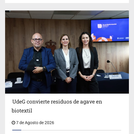
Ya hay solicitud de audiencia de imputación en caso Eli
Castro
UdeG convierte residuos de agave en
Cae en Zapopan prófugo estadounidense buscado por
biotextil
Interpol
7 de Agosto de 2026