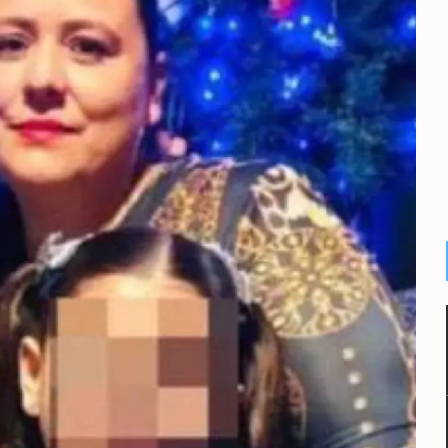
ansnacional de tráfico de personas
lonia Buenos Aires; detonación alarma a vecinos
ecibir golpes en la cabeza en la colonia Americana
inado frente a un templo en Guadalajara
olor a gas en tres colonias de Tlaquepaque
dense buscado por Interpol
de relaciones con México