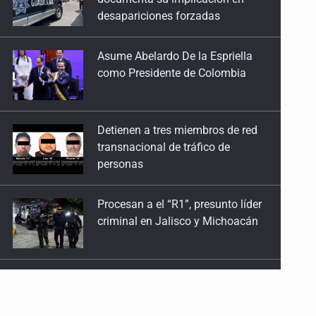
como Presidente de Colombia
Detienen a tres miembros de red
transnacional de tráfico de
personas
Procesan a el “R1”, presunto líder
criminal en Jalisco y Michoacán
Balean a hombre en calles de la
colonia Buenos Aires; detonación
alarma a vecinos
Llega en carreta al hospital tras
recibir golpes en la cabeza en la