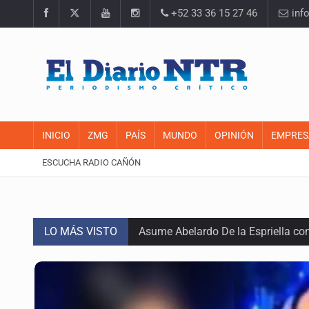
+52 33 36 15 27 46
inf
INICIO
ZMG
PAÍS
MUNDO
OPINIÓN
EMPRES
ESCUCHA RADIO CAÑÓN
LO MÁS VISTO
Asume Abelardo De la Espriella c
Policías bajo la mira: La CEDHJ d
Procesan a el “R1”, presunto líder 