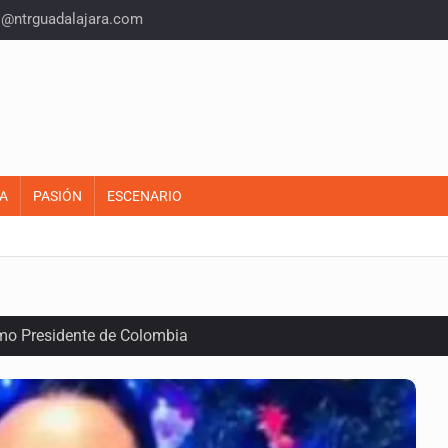
o@ntrguadalajara.com
A
PASIÓN
ESCENARIO
omo Presidente de Colombia
ocumenta su implicación en desapariciones forzadas
criminal en Jalisco y Michoacán