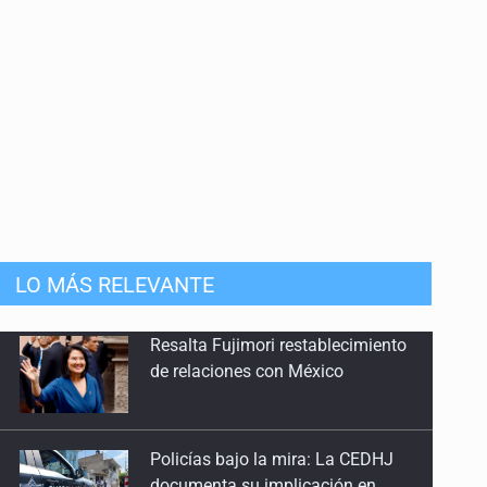
LO MÁS RELEVANTE
Policías bajo la mira: La CEDHJ
documenta su implicación en
desapariciones forzadas
Asume Abelardo De la Espriella