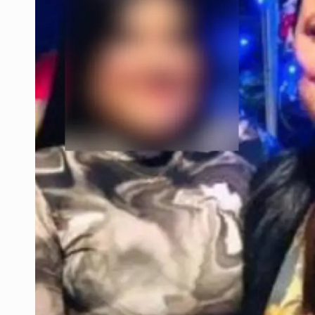
Detienen a tres miembros de red tr
Balean a hombre en calles de la co
Llega en carreta al hospital tras r
Motociclista fue perseguido y ases
Descartan riesgo tras reportes de 
Cae en Zapopan prófugo estadouni
Resalta Fujimori restablecimiento 