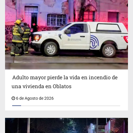
Detienen al exgobernador de Guerrero, Ángel Aguirre
Adulto mayor pierde la vida en incendio de
Capturan en Zapopan a defraudador de paquetes
una vivienda en Oblatos
vacacionales
6 de Agosto de 2026