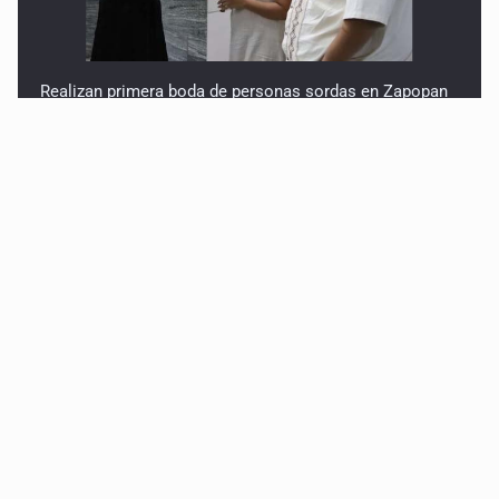
Realizan primera boda de personas sordas en Zapopan
Entrega apoyos a afectados por lluvias en Oblatos