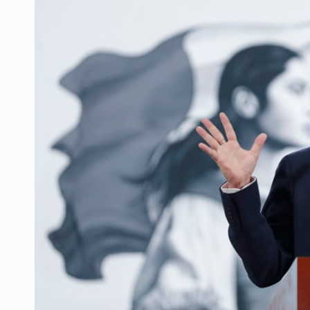
Ex policía es detenido por agresió
Vecinos de Mirador de San Isidro d
Reporta 627 acciones tras inundac
SSPC, participa en búsqueda de R
Proponen consulta popular por desa
Identifican a más implicados en cr
Capturan a secuestradora buscad