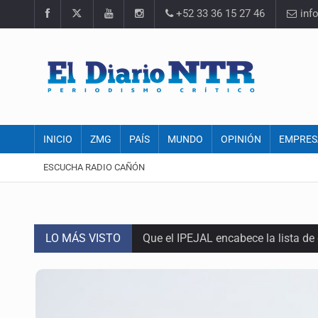
+52 33 36 15 27 46
inf
INICIO
ZMG
PAÍS
MUNDO
OPINIÓN
EMPRES
ESCUCHA RADIO CAÑÓN
LO MÁS VISTO
Que el IPEJAL encabece la lista de
Critican inoperancia de la ASEJ pa
Catean centro de fraudes inmobili