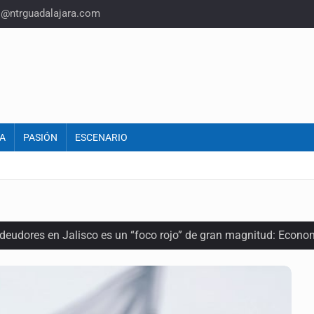
o@ntrguadalajara.com
A
PASIÓN
ESCENARIO
 deudores en Jalisco es un “foco rojo” de gran magnitud: Econo
ra recuperar fondos públicos
arios en Zapopan