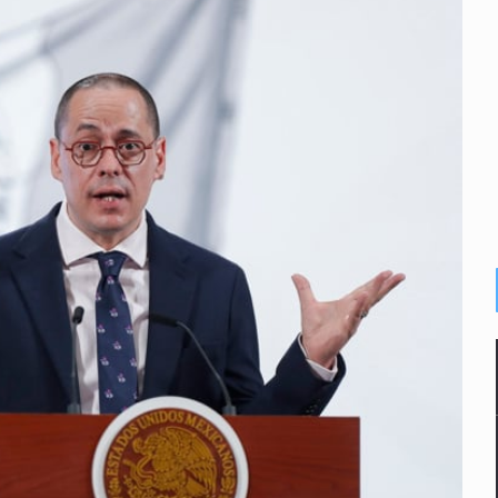
n y amenzas contra su pareja
enuncian tala; IJALVI lo niega
ión en Balcones de Oblatos
icardo Cabezas Talavera
rrollo de vivienda en Mirador de San Isidro
imen de Valeria
a desde 2012