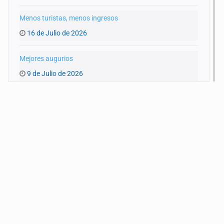
Menos turistas, menos ingresos
16 de Julio de 2026
Mejores augurios
9 de Julio de 2026
TMEC, en agonía
2 de Julio de 2026
Sorprende crecimiento
25 de Junio de 2026
Cuentas alegres
18 de Junio de 2026
Elevado déficit