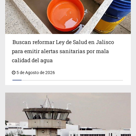
Buscan reformar Ley de Salud en Jalisco
Citarían a Medrano si persiste falta de diálogo con
para emitir alertas sanitarias por mala
vecinos de Mirador San Isidro
calidad del agua
5 de Agosto de 2026