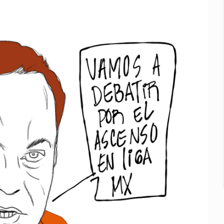
abajo digno
ones multiorgánicas
Juventudes
llas en Siteur
 de la Lactancia