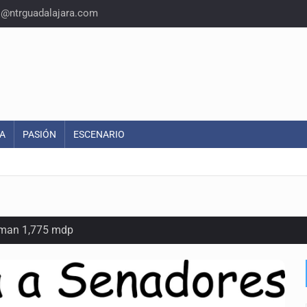
o@ntrguadalajara.com
A
PASIÓN
ESCENARIO
suman 1,775 mdp
as del país para vivir
idencia acusan fallas estructurales