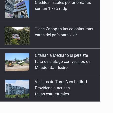
13 de Julio de 2026
Tiene Zapopan las colonias más
caras del país para vivir
No hay problema de salud
11 de Julio de 2026
Citarían a Medrano si persiste
Detienen en Tlajomulco a hombre con dos armas
falta de diálogo con vecinos de
Mirador San Isidro
de fuego y más de 50 cartuchos
10 de Julio de 2026
Vecinos de Torre A en Latitud
Providencia acusan
Instalan mesa de seguridad para conductores de
fallas estructurales
ERT
9 de Julio de 2026
3.5 millones de jaliscienses,
sin trabajo digno
Que tiradero
10 de Julio de 2026
IMSS Jalisco concreta
Detienen a conductor por amenazar con arma tras