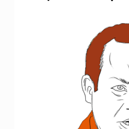
3.5 millones de jaliscienses, sin tr
IMSS Jalisco concreta dos donaci
Anuncian actividades por Mes de 
Dinero oscuro
Se cumplió plazo y continúan las fa
Hacen jornada por Semana Mundial
Quinto Patio