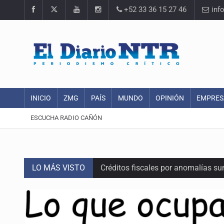
+52 33 36 15 27 46
inf
INICIO
ZMG
PAÍS
MUNDO
OPINIÓN
EMPRES
ESCUCHA RADIO CAÑÓN
LO MÁS VISTO
Créditos fiscales por anomalías 
Tiene Zapopan las colonias más car
Vecinos de Torre A en Latitud Prov