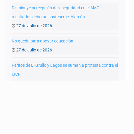
Disminuye percepción de inseguridad en el AMG,
resultados deberán sostenerse: Alarcón
27 de Julio de 2026
No queda para apoyar educación
27 de Julio de 2026
Peritos de El Grullo y Lagos se suman a protesta contra el
IJCF
22 de Julio de 2026
SIAPA ignoró por 10 años reportes diarios de mala
calidad del agua
20 de Julio de 2026
Cortina de hubo