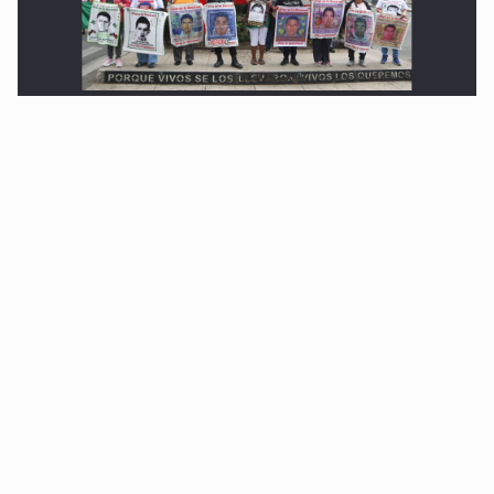
Ayotzinapa: A casi 12 años, entre juicios a
exfuncionarios y la fuga de Tomás Zerón
Caen en Zapopan 'El Ruso', objetivo prioritario por
homicidios en Playa del Carmen