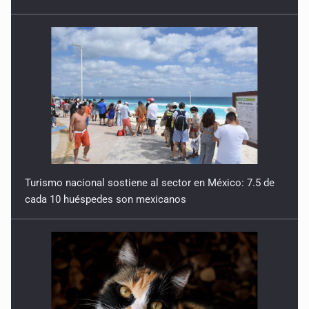
Detienen en Tlajomulco a hombre con dos armas de fuego
y más de 50 cartuchos
10 de Julio de 2026
Instalan mesa de seguridad para conductores de ERT
9 de Julio de 2026
Turismo nacional sostiene al sector en México: 7.5 de
cada 10 huéspedes son mexicanos
Que tiradero
10 de Julio de 2026
Detienen a conductor por amenazar con arma tras
incidente vial
9 de Julio de 2026
Reactivarán contraflujo en López Mateos Sur a partir del
13 de julio