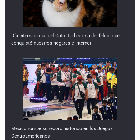
9 de Julio de 2026
Día Internacional del Gato: La historia del felino que
conquistó nuestros hogares e internet
Y no se enoje con el FBI
9 de Julio de 2026
Lo que quedó del mundial
8 de Julio de 2026
Hombre es investigado por ser autor intelectual del
feminicidio de su madre
7 de Julio de 2026
México rompe su récord histórico en los Juegos
A ver cuántos quedan
Centroamericanos
7 de Julio de 2026