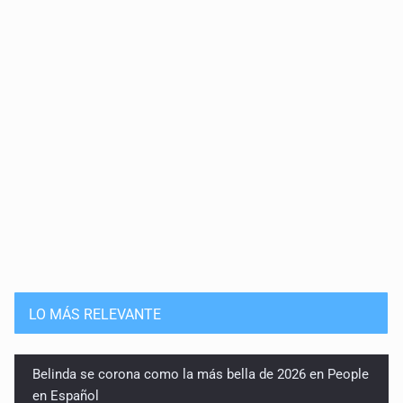
20 de Julio de 2026
Solución
15 de Julio de 2026
Que nadie cree
14 de Julio de 2026
Pleito banal
13 de Julio de 2026
Guerra de lodo
13 de Julio de 2026
LO MÁS RELEVANTE
No hay problema de salud
11 de Julio de 2026