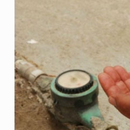
Quinto Patio
Jalisco lidera entre sancionados p
Avalan rebaja del Siapa para 203 
Realizan primera boda de persona
Entrega apoyos a afectados por llu
Accidentes resaltan en causas de
El Senado de EE.UU. confirma a To