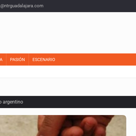
o@ntrguadalajara.com
A
PASIÓN
ESCENARIO
o argentino
iones de aguacate en Michoacán
inal y obtiene el boleto a los Juegos Olímpicos