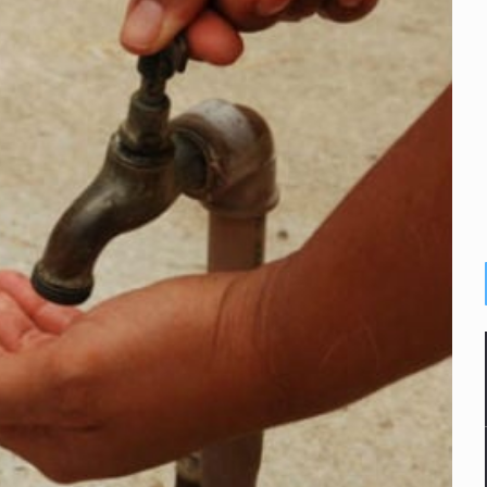
or EU
colonias
s sordas en Zapopan
vias en Oblatos
 muerte
dd Blanche, exabogado de Trump, como fiscal general