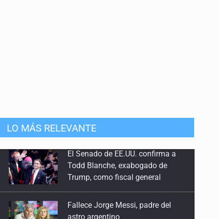
LO MÁS RELEVANTE
Fallece Jorge Messi, padre del
astro argentino
EU reanudará este sábado