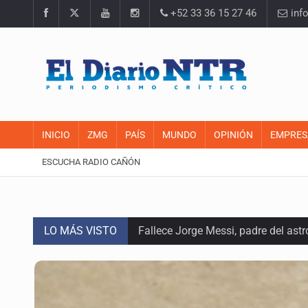
+52 33 36 15 27 46
inf
INICIO
ZMG
PAÍS
MUNDO
OPINIÓN
EMPRES
ESCUCHA RADIO CAÑÓN
LO MÁS VISTO
Fallece Jorge Messi, padre del astr
EU reanudará este sábado inspecc
México vence a Canadá, pasa a la f