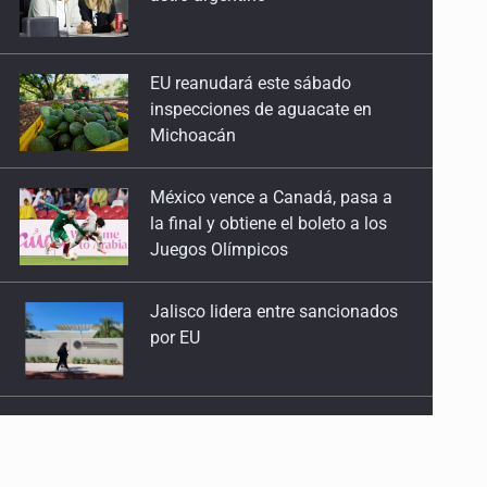
inspecciones de aguacate en
Michoacán
México vence a Canadá, pasa a
la final y obtiene el boleto a los
Juegos Olímpicos
Jalisco lidera entre sancionados
por EU
Exigen con protesta
atender desaparición de menores
Procesan a el “R1”, presunto líder
criminal en Jalisco y Michoacán