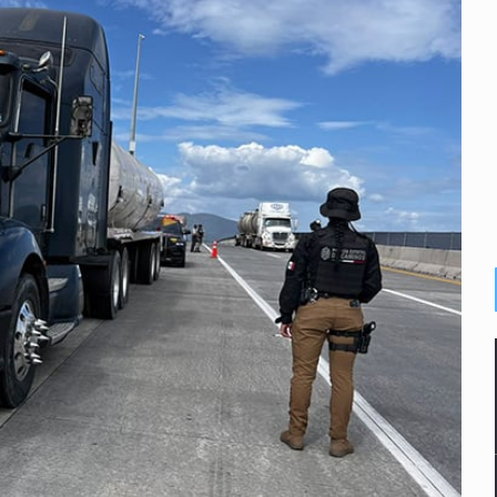
a el Siapa
mputación en caso Eli Castro
alvi niega tala
Feria Corazón de Artesano
on 40 mdp
te’