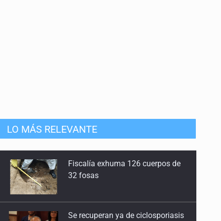
LO MÁS RELEVANTE
Se recuperan ya de ciclosporiasis
SCJN ordena al Congreso de