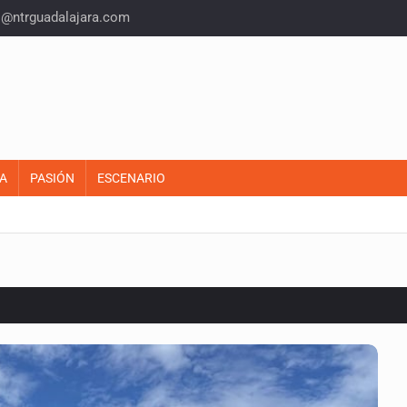
o@ntrguadalajara.com
A
PASIÓN
ESCENARIO
o eliminar la adopción simple
2 fosas