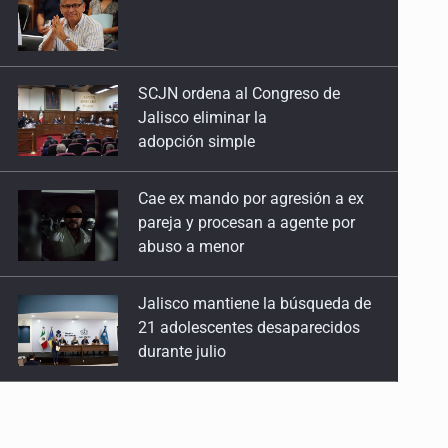
Jalisco eliminar la
adopción simple
Cae ex mando por agresión a ex
pareja y procesan a agente por
abuso a menor
Jalisco mantiene la búsqueda de
21 adolescentes desaparecidos
durante julio
SSPC, participa en búsqueda de
Ricardo Cabezas Talavera
Al archivo la mitad de quejas
contra el Siapa