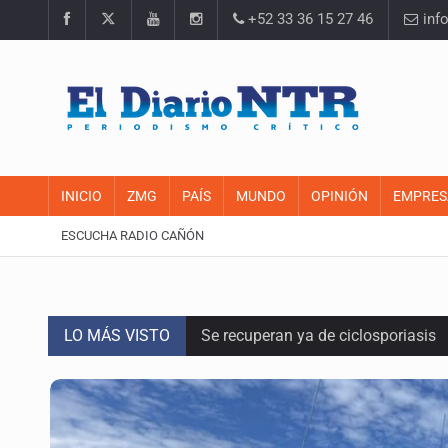
+52 33 36 15 27 46
inf
INICIO
ZMG
PAÍS
MUNDO
OPINIÓN
EMPRES
ESCUCHA RADIO CAÑÓN
LO MÁS VISTO
Se recuperan ya de ciclosporiasis
SCJN ordena al Congreso de Jalisc
Fiscalía exhuma 126 cuerpos de 3