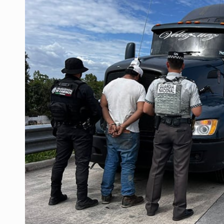
Al archivo la mitad de quejas contr
Ya hay solicitud de audiencia de i
Vecinos acusan retiro de árboles; Ij
Buscan mantener tradiciones con 
Apoyarán a mujeres con cáncer c
La evolución tiene nombre: ‘SuperAr
Quinto Patio