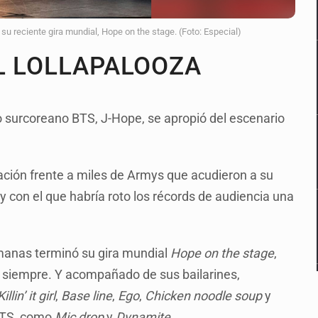
u reciente gira mundial, Hope on the stage. (Foto: Especial)
L LOLLAPALOOZA
po surcoreano BTS, J-Hope, se apropió del escenario
ntación frente a miles de Armys que acudieron a su
y con el que habría roto los récords de audiencia una
emanas terminó su gira mundial
Hope on the stage
,
o siempre. Y acompañado de sus bailarines,
Killin’ it girl
,
Base line
,
Ego
,
Chicken noodle soup
y
 BTS, como
Mic drop
y
Dynamite
.