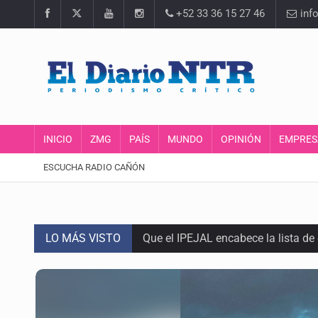
+52 33 36 15 27 46
inf
INICIO
ZMG
PAÍS
MUNDO
OPINIÓN
EMPRES
ESCUCHA RADIO CAÑÓN
LO MÁS VISTO
Que el IPEJAL encabece la lista de
Critican inoperancia de la ASEJ pa
Catean centro de fraudes inmobili