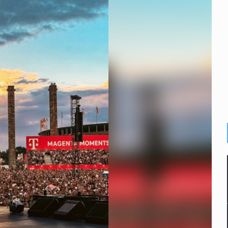
n y amenzas contra su pareja
enuncian tala; IJALVI lo niega
ión en Balcones de Oblatos
icardo Cabezas Talavera
rrollo de vivienda en Mirador de San Isidro
imen de Valeria
a desde 2012