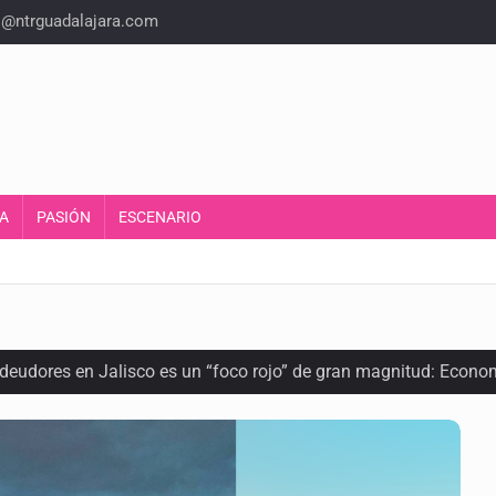
o@ntrguadalajara.com
A
PASIÓN
ESCENARIO
 deudores en Jalisco es un “foco rojo” de gran magnitud: Econo
ra recuperar fondos públicos
arios en Zapopan