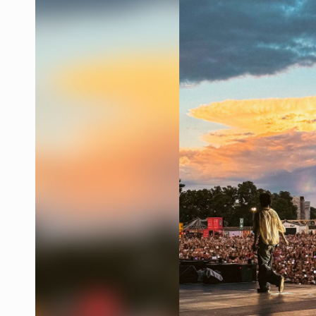
Ex policía es detenido por agresió
Vecinos de Mirador de San Isidro d
Reporta 627 acciones tras inundac
SSPC, participa en búsqueda de R
Proponen consulta popular por desa
Identifican a más implicados en cr
Capturan a secuestradora buscad