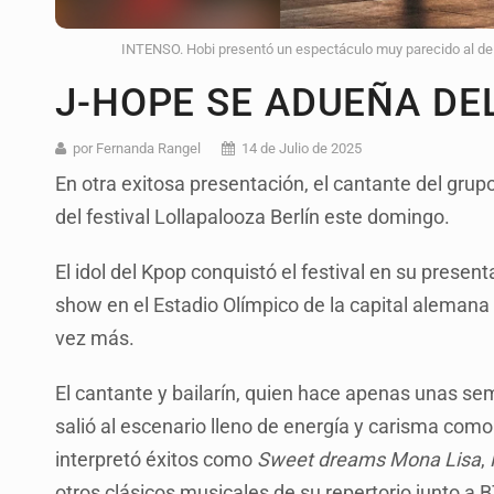
INTENSO. Hobi presentó un espectáculo muy parecido al de s
J-HOPE SE ADUEÑA DE
por Fernanda Rangel
14 de Julio de 2025
En otra exitosa presentación, el cantante del gru
del festival Lollapalooza Berlín este domingo.
El idol del Kpop conquistó el festival en su prese
show en el Estadio Olímpico de la capital alemana 
vez más.
El cantante y bailarín, quien hace apenas unas s
salió al escenario lleno de energía y carisma com
interpretó éxitos como
Sweet dreams Mona Lisa
,
otros clásicos musicales de su repertorio junto a