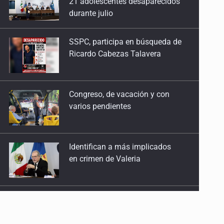
Ricardo Cabezas Talavera
Congreso, de vacación y con
varios pendientes
Identifican a más implicados
en crimen de Valeria
Capturan en Zapopan a
defraudador de paquetes
vacacionales
Capturan a secuestradora
buscada desde 2012