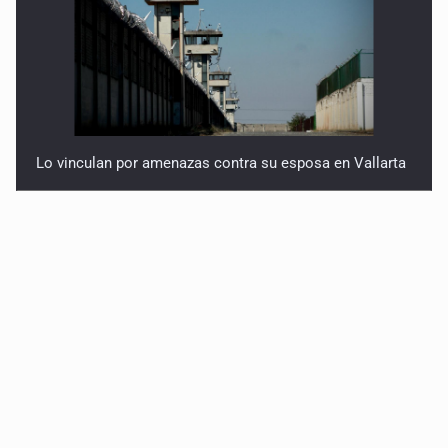
Lo vinculan por amenazas contra su esposa en Vallarta
Condenan a 40 años a mujer por feminicidio de su hija