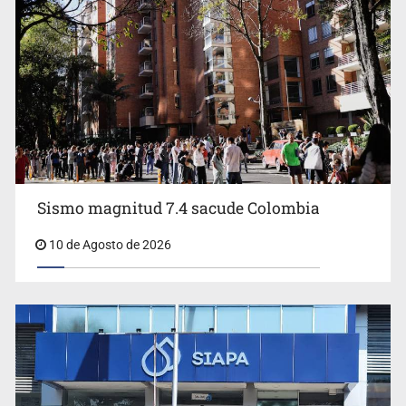
Sismo magnitud 7.4 sacude Colombia
Sheinbaum ofrece “todo el apoyo” de México a
Colombia tras el terremoto
10 de Agosto de 2026