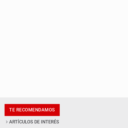
Entrega apoyos a afectados por lluvias en Oblatos
Accidentes resaltan en causas de muerte
TE RECOMENDAMOS
ARTÍCULOS DE INTERÉS