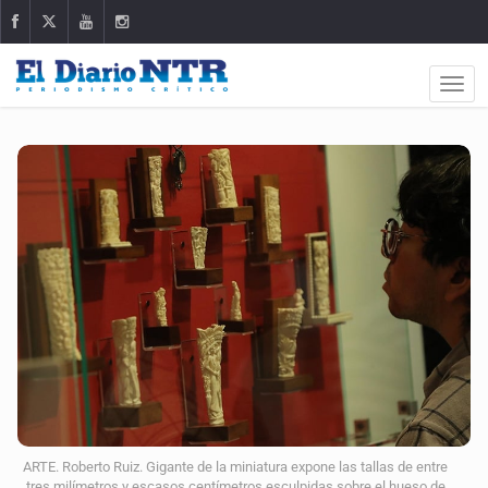
ARTE. Roberto Ruiz. Gigante de la miniatura expone las tallas de entre
tres milímetros y escasos centímetros esculpidas sobre el hueso de